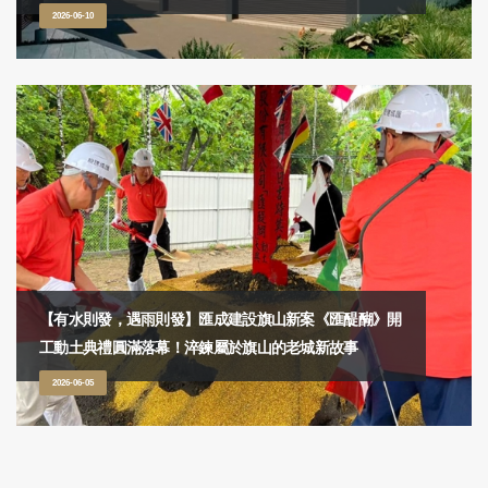
2026-06-10
【有水則發，遇雨則發】匯成建設旗山新案《匯醍醐》開
工動土典禮圓滿落幕！淬鍊屬於旗山的老城新故事
2026-06-05