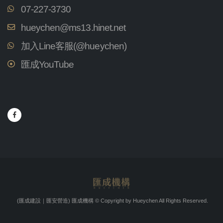
07-227-3730
hueychen@ms13.hinet.net
加入Line客服(@hueychen)
匯成YouTube
(匯成建設｜匯安營造) 匯成機構
© Copyright by Hueychen All Rights Reserved.