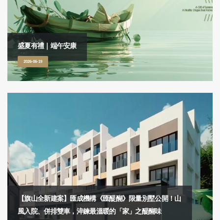
盛夏有禮｜端午安康
2026-06-19
【旗山全新建案】匯成機構《匯醍醐》限量別墅公開！山
風入院、併排雙車，淬鍊最溫暖的「家」之醍醐味