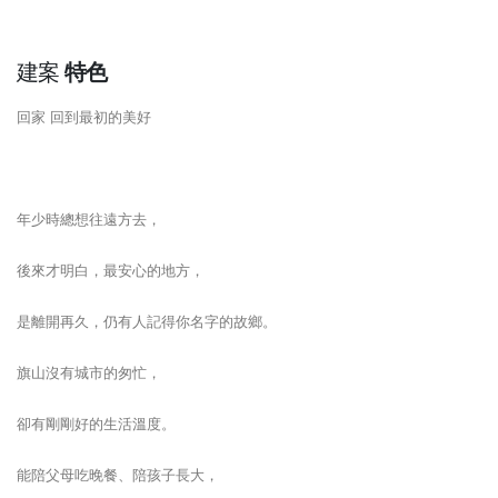
建案
特色
回家 回到最初的美好
年少時總想往遠方去，
後來才明白，最安心的地方，
是離開再久，仍有人記得你名字的故鄉。
旗山沒有城市的匆忙，
卻有剛剛好的生活溫度。
能陪父母吃晚餐、陪孩子長大，