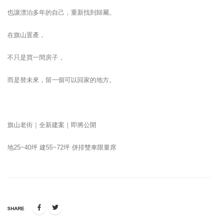
也讓漂泊多年的自己，重新找到歸屬。
在旗山置產，
不只是買一間房子，
而是替未來，留一個可以回家的地方。
旗山老街｜全新建案｜即將公開
地
25~40
坪 建
55~72
坪 併排雙車限量席
SHARE