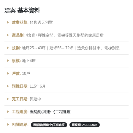
建案
基本資料
建案狀態:
預售透天別墅
產品別:
4套房+彈性空間、電梯等透天別墅的健康居所
規劃:
地坪25～40坪｜建坪55～72坪｜透天併排雙車、電梯別墅
規模:
地上4層
戶數:
10戶
預推日期:
115年6月
完工日期:
興建中
工程進度:
匯醍醐(興建中)工程進度
相關連結:
匯醍醐(興建中)工程進度
匯醍醐FACEBOOK