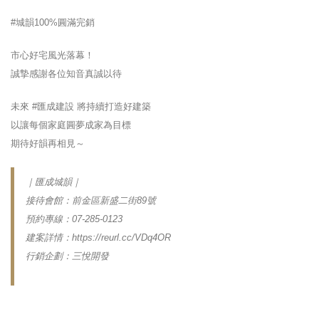
#城韻100%圓滿完銷
市心好宅風光落幕！
誠摯感謝各位知音真誠以待
未來 #匯成建設 將持續打造好建築
以讓每個家庭圓夢成家為目標
期待好韻再相見～
｜匯成城韻｜
接待會館：前金區新盛二街89號
預約專線：07-285-0123
建案詳情：https://reurl.cc/VDq4OR
行銷企劃：三悅開發