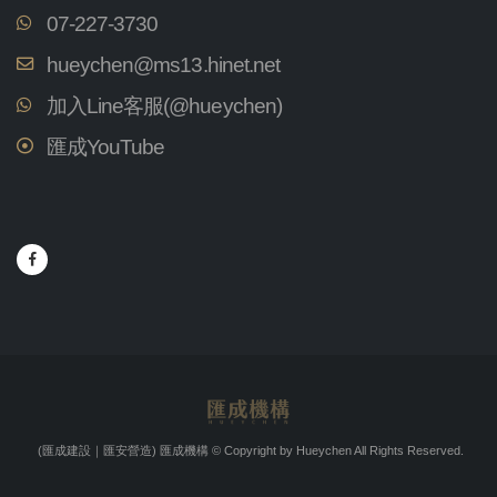
07-227-3730
hueychen@ms13.hinet.net
加入Line客服(@hueychen)
匯成YouTube
(匯成建設｜匯安營造) 匯成機構
© Copyright by Hueychen All Rights Reserved.