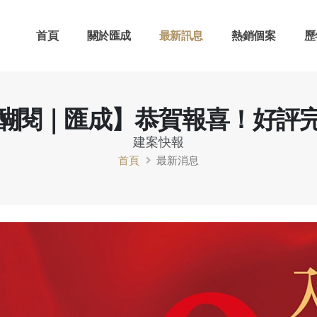
首頁
關於匯成
最新訊息
熱銷個案
歷
醐閱｜匯成】恭賀報喜！好評
建案快報
首頁
最新消息