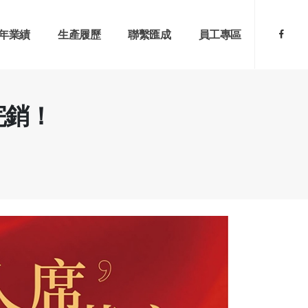
年業績
生產履歷
聯繫匯成
員工專區
完銷！