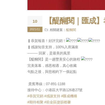
【醍醐閱｜匯成】
10
2021/11
相關建案：
醍醐閱
▎恭賀報喜！好評完銷！
▎感謝知音支持，100%入席滿座
──── 回家，是最美的風景
【醍醐閱】是一趟豐美安心的旅程
完美落幕，感恩相遇，真心收藏
句點之後，與您相約下一個起點
貴賓專線：07-891-1188
接待中心：小港區大平路126巷27號
#恭賀完銷
#感謝支持
#匯成機構
#期待相聚
#前金區捷韻都馨