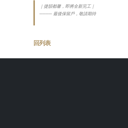
｜捷韻都馨，即將全新完工｜
──── 最後保留戶，敬請期待
回列表