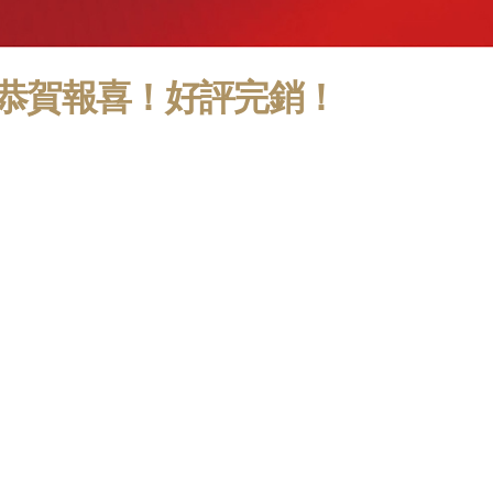
恭賀報喜！好評完銷！